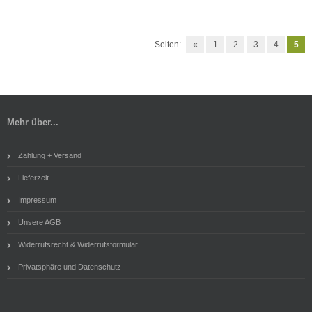
Seiten:
«
1
2
3
4
5
Mehr über...
Zahlung + Versand
Lieferzeit
Impressum
Unsere AGB
Widerrufsrecht & Widerrufsformular
Privatsphäre und Datenschutz