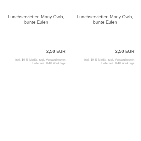
Lunchservietten Many Owls,
Lunchservietten Many Owls,
bunte Eulen
bunte Eulen
2,50 EUR
2,50 EUR
inkl. 19 % MwSt. zzgl.
Versandkosten
inkl. 19 % MwSt. zzgl.
Versandkosten
Lieferzeit:
8-10 Werktage
Lieferzeit:
8-10 Werktage