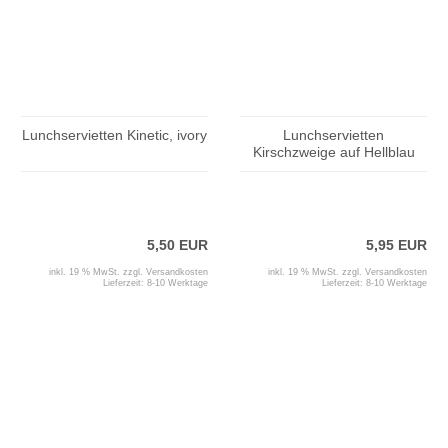
Lunchservietten Kinetic, ivory
Lunchservietten
Kirschzweige auf Hellblau
5,50 EUR
5,95 EUR
inkl. 19 % MwSt. zzgl.
Versandkosten
inkl. 19 % MwSt. zzgl.
Versandkosten
Lieferzeit:
8-10 Werktage
Lieferzeit:
8-10 Werktage