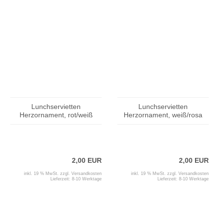
Lunchservietten
Lunchservietten
Herzornament, rot/weiß
Herzornament, weiß/rosa
2,00 EUR
2,00 EUR
inkl. 19 % MwSt. zzgl.
Versandkosten
inkl. 19 % MwSt. zzgl.
Versandkosten
Lieferzeit:
8-10 Werktage
Lieferzeit:
8-10 Werktage