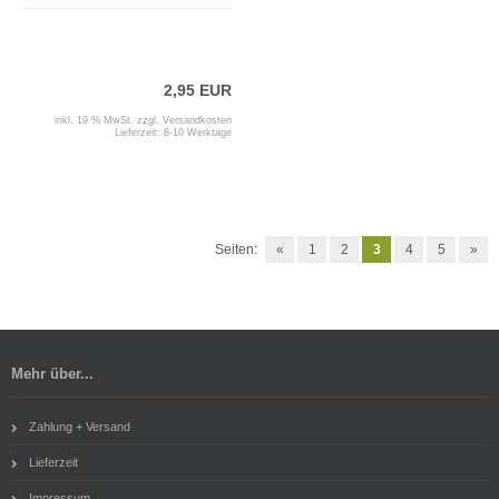
2,95 EUR
inkl. 19 % MwSt. zzgl.
Versandkosten
Lieferzeit:
8-10 Werktage
Seiten:
«
1
2
3
4
5
»
Mehr über...
Zahlung + Versand
Lieferzeit
Impressum