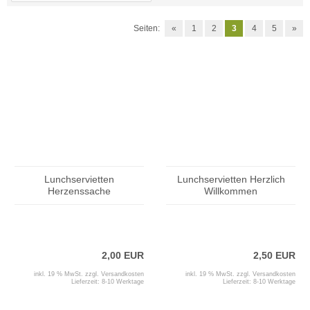
Seiten:
«
1
2
3
4
5
»
Lunchservietten
Lunchservietten Herzlich
Herzenssache
Willkommen
2,00 EUR
2,50 EUR
inkl. 19 % MwSt. zzgl.
Versandkosten
inkl. 19 % MwSt. zzgl.
Versandkosten
Lieferzeit:
8-10 Werktage
Lieferzeit:
8-10 Werktage