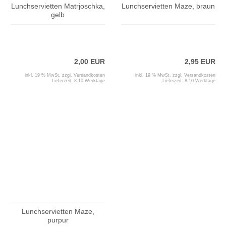
Lunchservietten Matrjoschka,
Lunchservietten Maze, braun
gelb
2,00 EUR
2,95 EUR
inkl. 19 % MwSt. zzgl.
Versandkosten
inkl. 19 % MwSt. zzgl.
Versandkosten
Lieferzeit:
8-10 Werktage
Lieferzeit:
8-10 Werktage
Lunchservietten Maze,
purpur