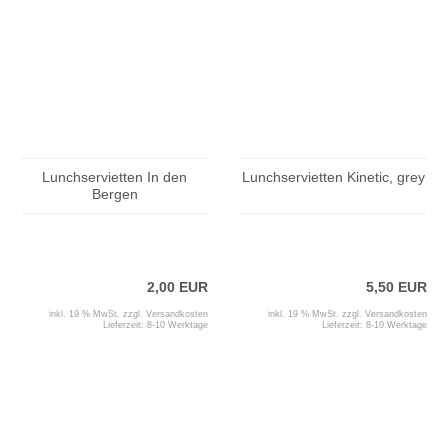
Lunchservietten In den
Lunchservietten Kinetic, grey
Bergen
2,00 EUR
5,50 EUR
inkl. 19 % MwSt. zzgl.
Versandkosten
inkl. 19 % MwSt. zzgl.
Versandkosten
Lieferzeit:
8-10 Werktage
Lieferzeit:
8-10 Werktage