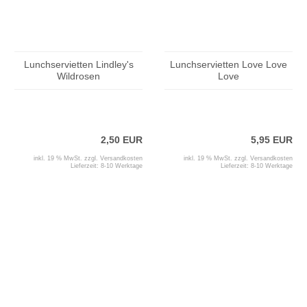
Lunchservietten Lindley's
Lunchservietten Love Love
Wildrosen
Love
2,50 EUR
5,95 EUR
inkl. 19 % MwSt. zzgl.
Versandkosten
inkl. 19 % MwSt. zzgl.
Versandkosten
Lieferzeit:
8-10 Werktage
Lieferzeit:
8-10 Werktage