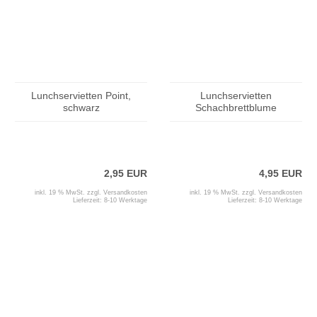
Lunchservietten Point,
Lunchservietten
schwarz
Schachbrettblume
2,95 EUR
4,95 EUR
inkl. 19 % MwSt. zzgl.
Versandkosten
inkl. 19 % MwSt. zzgl.
Versandkosten
Lieferzeit:
8-10 Werktage
Lieferzeit:
8-10 Werktage