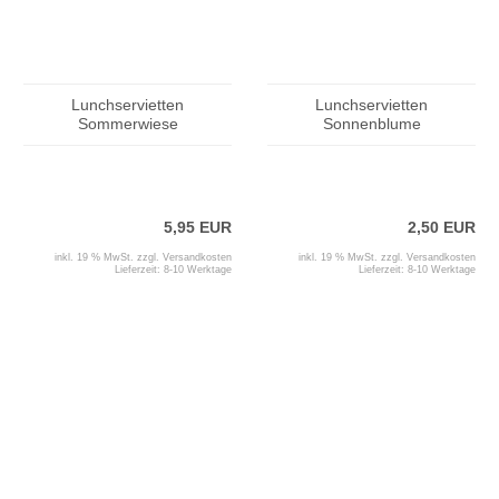
Lunchservietten
Lunchservietten
Sommerwiese
Sonnenblume
5,95 EUR
2,50 EUR
inkl. 19 % MwSt. zzgl.
Versandkosten
inkl. 19 % MwSt. zzgl.
Versandkosten
Lieferzeit:
8-10 Werktage
Lieferzeit:
8-10 Werktage