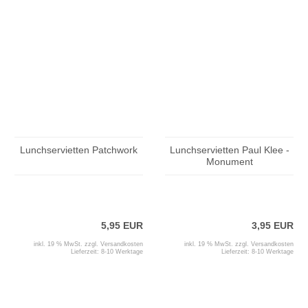
Lunchservietten Patchwork
Lunchservietten Paul Klee -
Monument
5,95 EUR
3,95 EUR
inkl. 19 % MwSt. zzgl.
Versandkosten
inkl. 19 % MwSt. zzgl.
Versandkosten
Lieferzeit:
8-10 Werktage
Lieferzeit:
8-10 Werktage