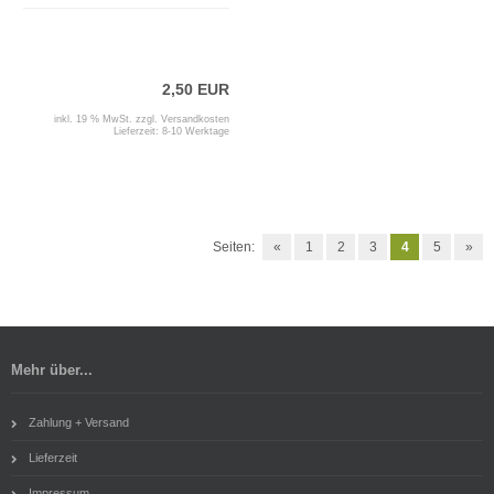
2,50 EUR
inkl. 19 % MwSt. zzgl.
Versandkosten
Lieferzeit:
8-10 Werktage
Seiten:
«
1
2
3
4
5
»
Mehr über...
Zahlung + Versand
Lieferzeit
Impressum