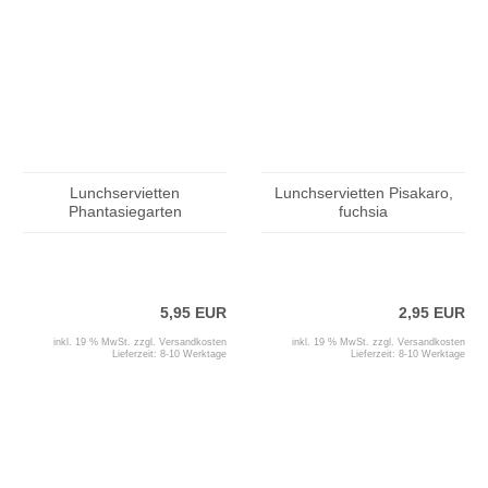
Lunchservietten
Lunchservietten Pisakaro,
Phantasiegarten
fuchsia
5,95 EUR
2,95 EUR
inkl. 19 % MwSt. zzgl.
Versandkosten
inkl. 19 % MwSt. zzgl.
Versandkosten
Lieferzeit:
8-10 Werktage
Lieferzeit:
8-10 Werktage