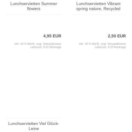
Lunchservietten Summer
Lunchservietten Vibrant
flowers
spring nature, Recycled
4,95 EUR
2,50 EUR
inkl. 19 % MwSt. zzgl.
Versandkosten
inkl. 19 % MwSt. zzgl.
Versandkosten
Lieferzeit:
8-10 Werktage
Lieferzeit:
8-10 Werktage
Lunchservietten Viel Glück-
Leine