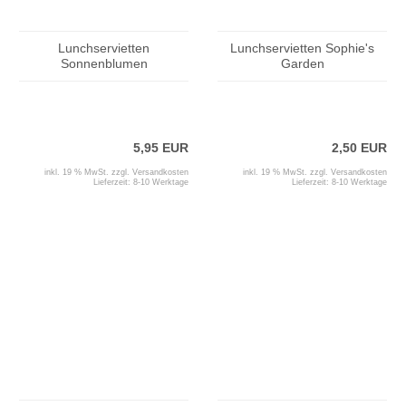
Lunchservietten
Lunchservietten Sophie's
Sonnenblumen
Garden
5,95 EUR
2,50 EUR
inkl. 19 % MwSt. zzgl.
Versandkosten
inkl. 19 % MwSt. zzgl.
Versandkosten
Lieferzeit:
8-10 Werktage
Lieferzeit:
8-10 Werktage