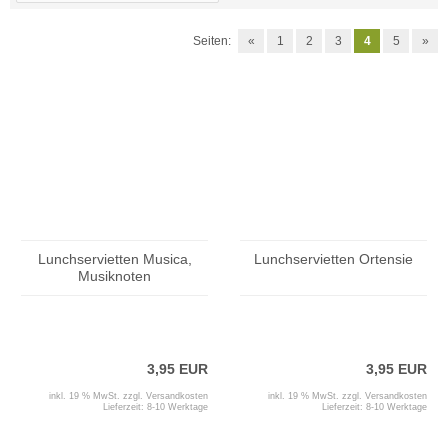
Seiten:
«
1
2
3
4
5
»
Lunchservietten Musica,
Lunchservietten Ortensie
Musiknoten
3,95 EUR
3,95 EUR
inkl. 19 % MwSt. zzgl.
Versandkosten
inkl. 19 % MwSt. zzgl.
Versandkosten
Lieferzeit:
8-10 Werktage
Lieferzeit:
8-10 Werktage