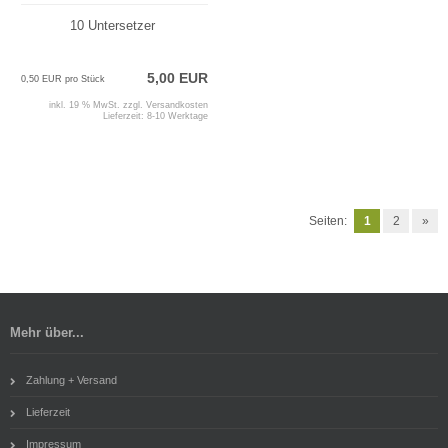
10 Untersetzer
5,00 EUR
0,50 EUR pro Stück
inkl. 19 % MwSt. zzgl.
Versandkosten
Lieferzeit:
8-10 Werktage
Seiten:
1
2
»
Mehr über...
Zahlung + Versand
Lieferzeit
Impressum