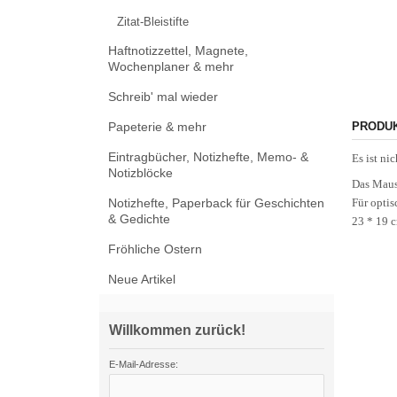
Zitat-Bleistifte
Haftnotizzettel, Magnete,
Wochenplaner & mehr
Schreib' mal wieder
Papeterie & mehr
PRODU
Eintragbücher, Notizhefte, Memo- &
Es ist ni
Notizblöcke
Das Maus
Notizhefte, Paperback für Geschichten
Für opti
& Gedichte
23 * 19 
Fröhliche Ostern
Neue Artikel
Willkommen zurück!
E-Mail-Adresse: