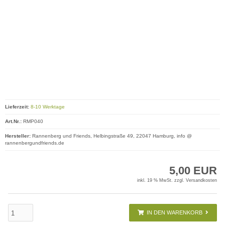
Lieferzeit:
8-10 Werktage
Art.Nr.:
RMP040
Hersteller:
Rannenberg und Friends, Helbingstraße 49, 22047 Hamburg, info @
rannenbergundfriends.de
5,00 EUR
inkl. 19 % MwSt. zzgl.
Versandkosten
IN DEN WARENKORB