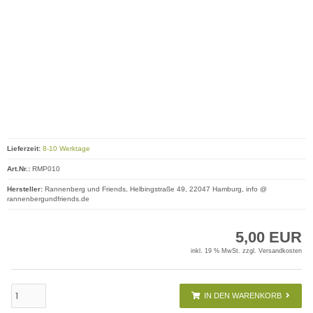
Lieferzeit:
8-10 Werktage
Art.Nr.:
RMP010
Hersteller:
Rannenberg und Friends, Helbingstraße 49, 22047 Hamburg, info @
rannenbergundfriends.de
5,00 EUR
inkl. 19 % MwSt. zzgl.
Versandkosten
IN DEN WARENKORB