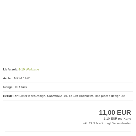
Lieferzeit:
8-10 Werktage
Art.Nr.:
MK24.11/01
Menge: 10 Stück
Hersteller:
LittlePiecesDesign, Saarstraße 15, 65239 Hochheim, little-pieces-design.de
11,00 EUR
1,10 EUR pro Karte
inkl. 19 % MwSt. zzgl.
Versandkosten