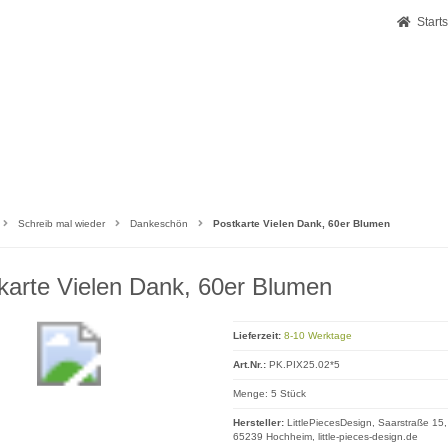
Starts
Schreib mal wieder
Dankeschön
Postkarte Vielen Dank, 60er Blumen
karte Vielen Dank, 60er Blumen
Lieferzeit:
8-10 Werktage
Art.Nr.:
PK.PIX25.02*5
Menge: 5 Stück
Hersteller:
LittlePiecesDesign, Saarstraße 15,
65239 Hochheim, little-pieces-design.de