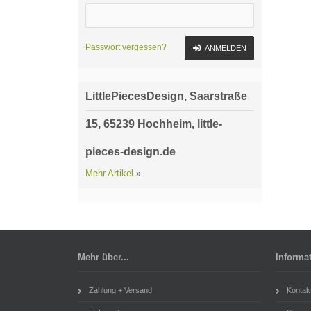
Passwort vergessen?
ANMELDEN
LittlePiecesDesign, Saarstraße
15, 65239 Hochheim, little-
pieces-design.de
Mehr Artikel
»
Mehr über...
Informa
Zahlung + Versand
Kontak