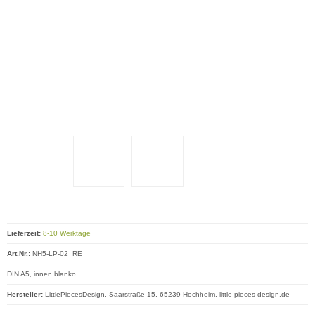
Lieferzeit:
8-10 Werktage
Art.Nr.:
NH5-LP-02_RE
DIN A5, innen blanko
Hersteller:
LittlePiecesDesign, Saarstraße 15, 65239 Hochheim, little-pieces-design.de