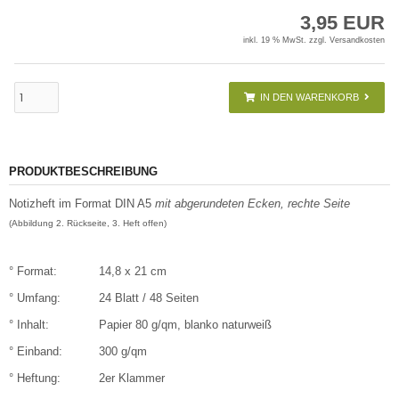
3,95 EUR
inkl. 19 % MwSt. zzgl.
Versandkosten
IN DEN WARENKORB
PRODUKTBESCHREIBUNG
Notizheft im Format DIN A5
mit abgerundeten Ecken, rechte Seite
(Abbildung 2.
Rückseite,
3. Heft offen)
° Format:
14,8 x 21 cm
° Umfang:
24 Blatt / 48 Seiten
° Inhalt:
Papier 80 g/qm, blanko naturweiß
° Einband:
300 g/qm
° Heftung:
2er Klammer