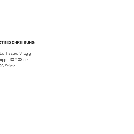
KTBESCHREIBUNG
te: Tissue, 3-lagig
lappt: 33 * 33 cm
 26 Stück