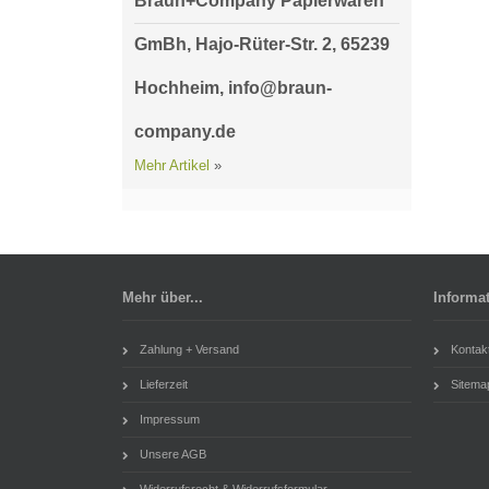
Braun+Company Papierwaren
GmBh, Hajo-Rüter-Str. 2, 65239
Hochheim, info@braun-
company.de
Mehr Artikel
»
Mehr über...
Informa
Zahlung + Versand
Kontak
Lieferzeit
Sitema
Impressum
Unsere AGB