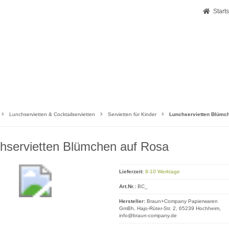
Starts
Lunchservietten & Cocktailservietten
Servietten für Kinder
Lunchservietten Blümc
hservietten Blümchen auf Rosa
Lieferzeit:
8-10 Werktage
Art.Nr.:
BC_
Hersteller:
Braun+Company Papierwaren
GmBh, Hajo-Rüter-Str. 2, 65239 Hochheim,
info@braun-company.de