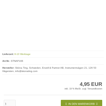
Lieferzeit:
8-10 Werktage
Art.Nr.:
STNAP166
Hersteller:
Sköna Ting, Schweden, Enzell & Partner AB, Instrumentvägen 21, 126 53
Hägersten, info@skonating.com
4,95 EUR
inkl. 19 % MwSt. zzgl.
Versandkosten
IN DEN WARENKORB