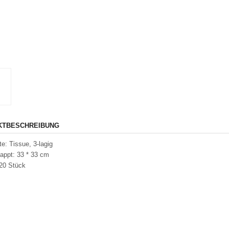
KTBESCHREIBUNG
te: Tissue, 3-lagig
lappt: 33 * 33 cm
 20 Stück