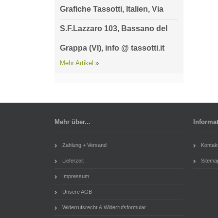
Grafiche Tassotti, Italien, Via
S.F.Lazzaro 103, Bassano del
Grappa (VI), info @ tassotti.it
Mehr Artikel
»
Mehr über...
Informa
Zahlung + Versand
Kontak
Lieferzeit
Sitema
Impressum
Unsere AGB
Widerrufsrecht & Widerrufsformular