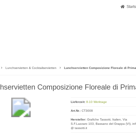
Starts
Lunchservietten & Cocktailservietten
Lunchservietten Composizione Floreale di Prim
hservietten Composizione Floreale di Pri
Lieferzeit:
8-10 Werktage
Art.Nr.:
CT3008
Hersteller:
Grafiche Tassotti, Italien, Via
S.F.Lazzaro 103, Bassano del Grappa (VI), in
@ tassotti.it