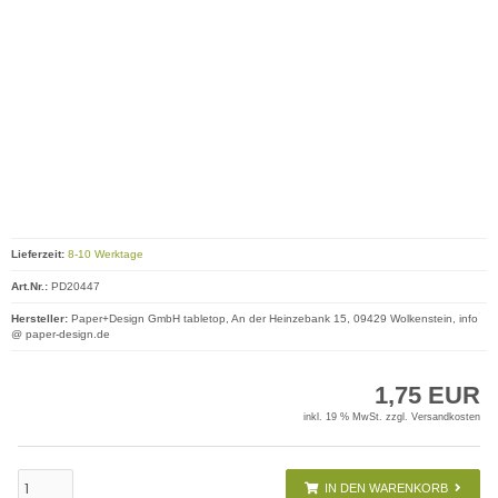
Lieferzeit:
8-10 Werktage
Art.Nr.:
PD20447
Hersteller:
Paper+Design GmbH tabletop, An der Heinzebank 15, 09429 Wolkenstein, info
@ paper-design.de
1,75 EUR
inkl. 19 % MwSt. zzgl.
Versandkosten
IN DEN WARENKORB