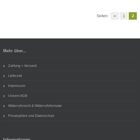
Seiten:
«
1
2
Mehr über...
Zahlung + Versand
Lieferzeit
Impressum
Unsere AGB
Widerrufsrecht & Widerrufsformular
Privatsphäre und Datenschutz
Informationen