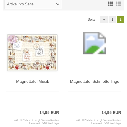
Artikel pro Seite
Seiten:
«
1
2
Magnettafel Musik
Magnettafel Schmetterlinge
14,95 EUR
14,95 EUR
inkl. 19 % MwSt. zzgl.
Versandkosten
inkl. 19 % MwSt. zzgl.
Versandkosten
Lieferzeit:
8-10 Werktage
Lieferzeit:
8-10 Werktage