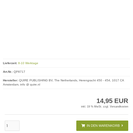
Lieferzeit:
8-10 Werktage
Art.Nr.:
QP8717
Hersteller:
QUIRE PUBLISHING BV, The Netherlands, Herengracht 450 - 454, 1017 CA
Amsterdam, info @ quire.nl
14,95 EUR
inkl. 19 % MwSt. zzgl.
Versandkosten
IN DEN WARENKORB