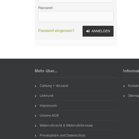
Passwort:
Passwort vergessen?
ANMELDEN
Mehr über...
Informa
Zahlung + Versand
Kontak
Lieferzeit
Sitema
Impressum
Unsere AGB
Widerrufsrecht & Widerrufsformular
Privatsphäre und Datenschutz