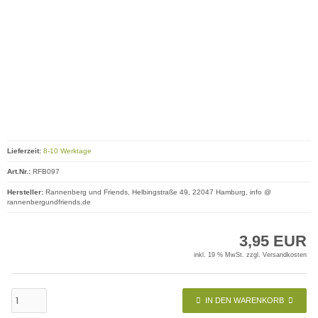
Lieferzeit:
8-10 Werktage
Art.Nr.:
RFB097
Hersteller:
Rannenberg und Friends, Helbingstraße 49, 22047 Hamburg, info @
rannenbergundfriends.de
3,95 EUR
inkl. 19 % MwSt. zzgl.
Versandkosten
IN DEN WARENKORB