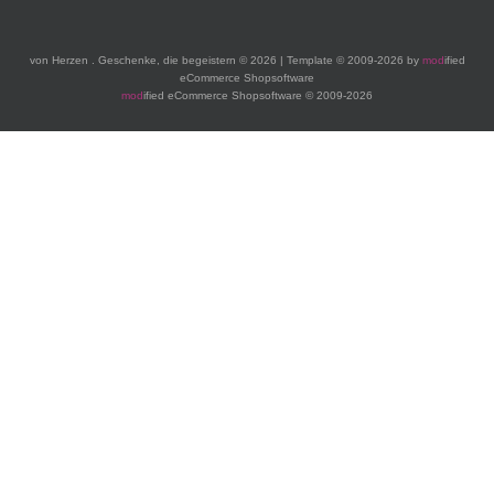
von Herzen . Geschenke, die begeistern © 2026 | Template © 2009-2026 by
mod
ified
eCommerce Shopsoftware
mod
ified eCommerce Shopsoftware © 2009-2026