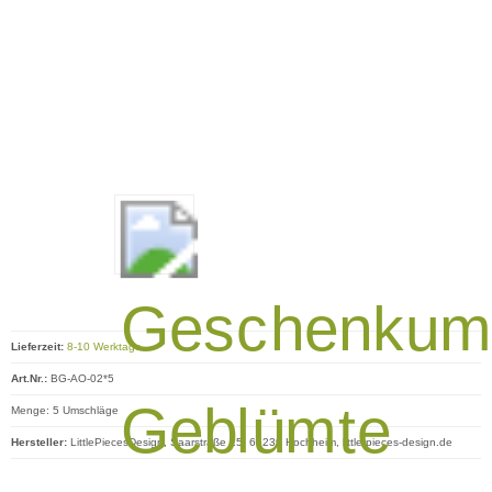
Lieferzeit:
8-10 Werktage
Art.Nr.:
BG-AO-02*5
Menge: 5 Umschläge
Hersteller:
LittlePiecesDesign, Saarstraße 15, 65239 Hochheim, little-pieces-design.de