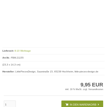
Lieferzeit:
8-10 Werktage
Art.Nr.:
FBM.21155
(23,3 x 14,3 cm)
Hersteller:
LittlePiecesDesign, Saarstraße 15, 65239 Hochheim, little-pieces-design.de
9,95 EUR
inkl. 19 % MwSt. zzgl.
Versandkosten
IN DEN WARENKORB